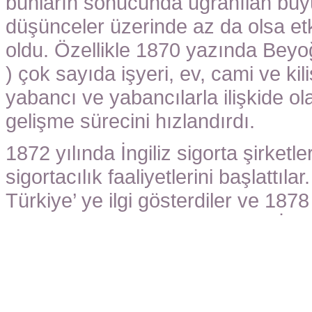
bunların sonucunda uğranılan büyü
düşünceler üzerinde az da olsa et
oldu. Özellikle 1870 yazında Beyo
) çok sayıda işyeri, ev, cami ve k
yabancı ve yabancılarla ilişkide ol
gelişme sürecini hızlandırdı.
1872 yılında İngiliz sigorta şirketleri
sigortacılık faaliyetlerini başlattıla
Türkiye’ ye ilgi gösterdiler ve 1878 
başladı. Bundan sonra Alman, İtalya
şirketlerinin çalışmaları ile sigort
duyulan gereksinimi karşılamakla be
kuruluşunu ve sigorta faaliyetini 