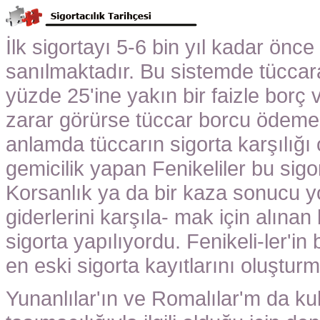
İlk sigortayı 5-6 bin yıl kadar önce 
sanılmaktadır. Bu sistemde tüccar
yüzde 25'ine yakın bir faizle borç 
zarar görürse tüccar borcu ödemez
anlamda tüccarın sigorta karşılığı
gemicilik yapan Fenikeliler bu sigo
Korsanlık ya da bir kaza sonucu yo
giderlerini karşıla- mak için alına
sigorta yapılıyordu. Fenikeli-ler'i
en eski sigorta kayıtlarını oluşturm
Yunanlılar'ın ve Romalılar'm da kul