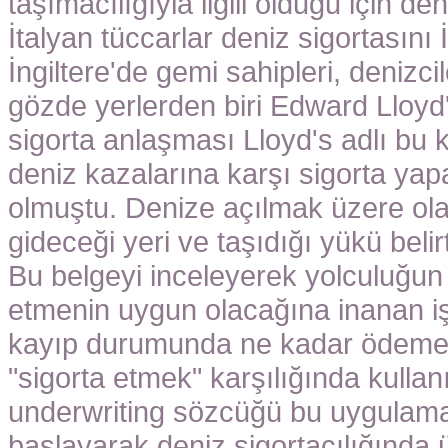
taşımacılığıyla ilgili olduğu için den
İtalyan tüccarlar deniz sigortasını 
İngiltere'de gemi sahipleri, denizci
gözde yerlerden biri Edward Lloyd
sigorta anlaşması Lloyd's adlı bu 
deniz kazalarına karşı sigorta yapa
olmuştu. Denize açılmak üzere ola
gideceği yeri ve taşıdığı yükü beli
Bu belgeyi inceleyerek yolculuğun 
etmenin uygun olacağına inanan iş
kayıp durumunda ne kadar ödeme ya
"sigorta etmek" karşılığında kulla
underwriting sözcüğü bu uygulama
başlayarak deniz sigortacılığınd